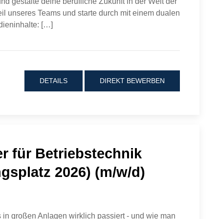
nd gestalte deine berufliche Zukunft in der Welt der
Teil unseres Teams und starte durch mit einem dualen
dieninhalte: […]
DETAILS
DIREKT BEWERBEN
er für Betriebstechnik
gsplatz 2026) (m/w/d)
s in großen Anlagen wirklich passiert - und wie man